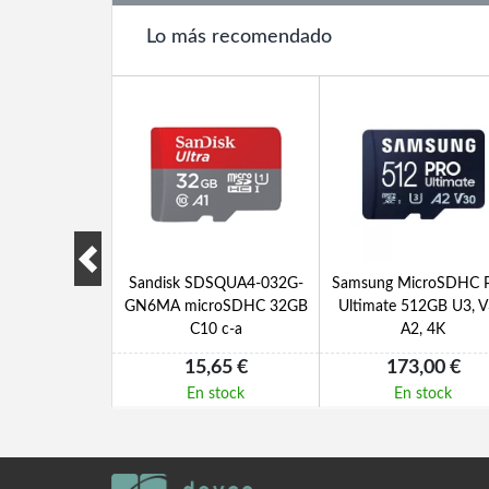
Lo más recomendado
eme microSDXC
Sandisk SDSQUA4-032G-
Samsung MicroSDHC 
7.1 Gen3x1
GN6MA microSDHC 32GB
Ultimate 512GB U3, V
itch2
C10 c-a
A2, 4K
,30 €
15,65 €
173,00 €
 stock
En stock
En stock