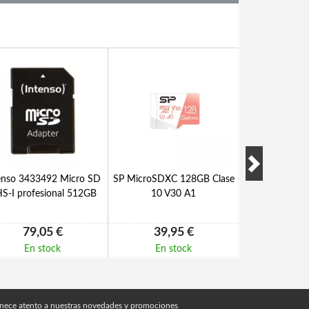
enso 3433492 Micro SD
SP MicroSDXC 128GB Clase
Intenso 3433
S-I profesional 512GB
10 V30 A1
UHS-I profes
79,05 €
39,95 €
23,2
En stock
En stock
En s
nece atento a nuestras novedades y promociones