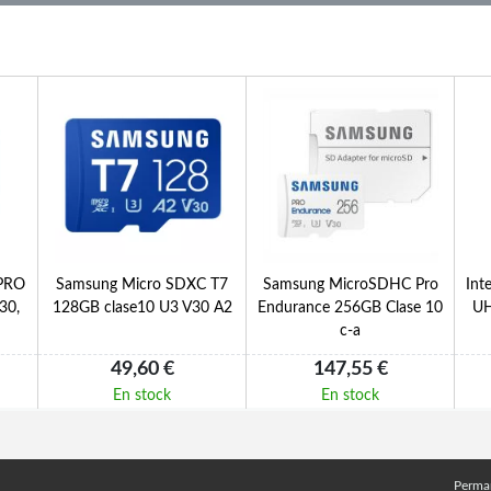
PRO
Samsung Micro SDXC T7
Samsung MicroSDHC Pro
Int
30,
128GB clase10 U3 V30 A2
Endurance 256GB Clase 10
UH
c-a
49,60 €
147,55 €
En stock
En stock
Perma