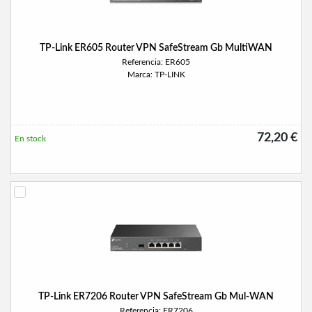
TP-Link ER605 Router VPN SafeStream Gb MultiWAN
Referencia: ER605
Marca: TP-LINK
72,20 €
En stock
TP-Link ER7206 Router VPN SafeStream Gb Mul-WAN
Referencia: ER7206