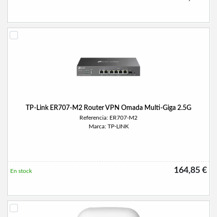
TP-Link ER707-M2 Router VPN Omada Multi-Giga 2.5G
Referencia: ER707-M2
Marca: TP-LINK
164,85 €
En stock