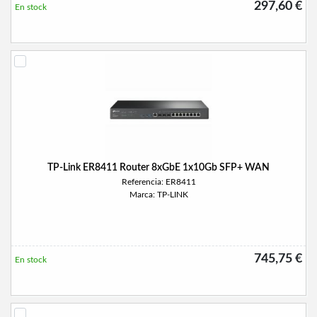
297,60 €
En stock
TP-Link ER8411 Router 8xGbE 1x10Gb SFP+ WAN
Referencia: ER8411
Marca: TP-LINK
745,75 €
En stock