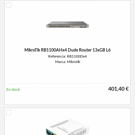
MikroTik RB1100AHx4 Dude Router 13xGB L6
Referencia: RB1100Dx4
Marca: Mikrotik
401,40 €
En stock