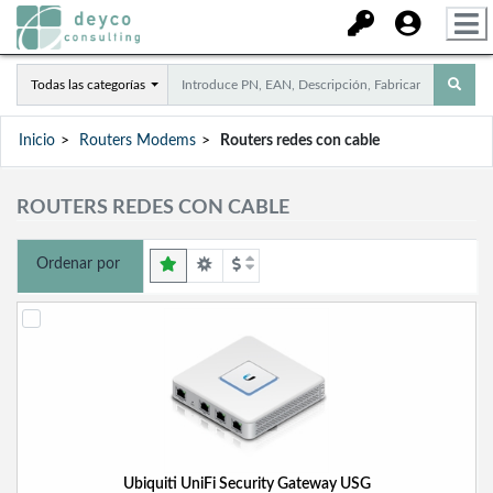
Todas las categorías
Inicio
Routers Modems
Routers redes con cable
ROUTERS REDES CON CABLE
Ordenar por
Ubiquiti UniFi Security Gateway USG