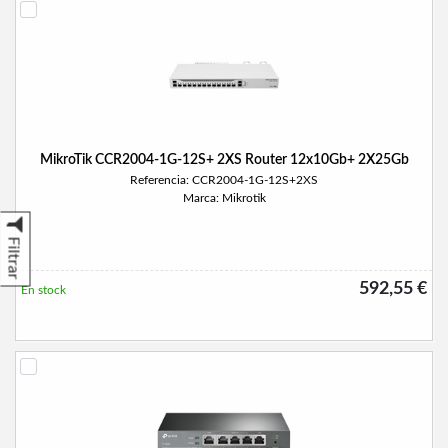
MikroTik CCR2004-1G-12S+ 2XS Router 12x10Gb+ 2X25Gb
Referencia: CCR2004-1G-12S+2XS
Marca: Mikrotik
Filtrar
592,55 €
En stock