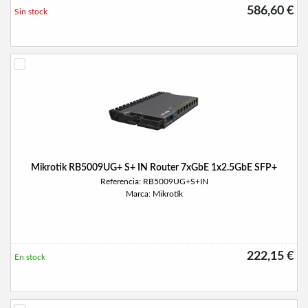
586,60 €
Sin stock
Mikrotik RB5009UG+ S+ IN Router 7xGbE 1x2.5GbE SFP+
Referencia: RB5009UG+S+IN
Marca: Mikrotik
222,15 €
En stock