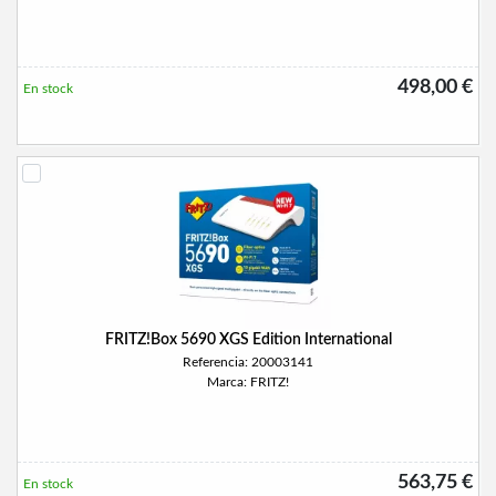
498,00 €
En stock
FRITZ!Box 5690 XGS Edition International
Referencia: 20003141
Marca: FRITZ!
563,75 €
En stock