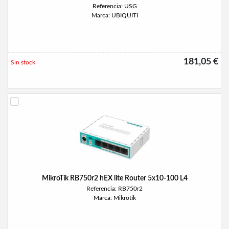
Referencia: USG
Marca: UBIQUITI
181,05 €
Sin stock
MikroTik RB750r2 hEX lite Router 5x10-100 L4
Referencia: RB750r2
Marca: Mikrotik