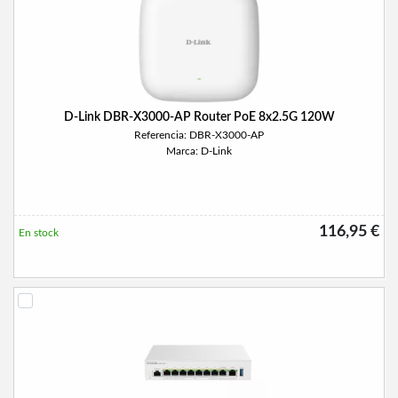
D-Link DBR-X3000-AP Router PoE 8x2.5G 120W
Referencia: DBR-X3000-AP
Marca: D-Link
116,95 €
En stock