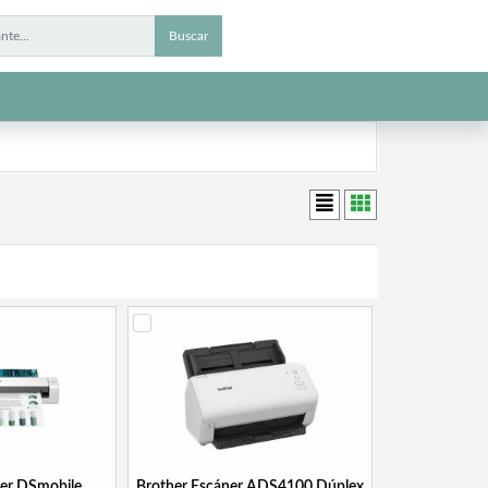
Buscar
ner DSmobile
Brother Escáner ADS4100 Dúplex