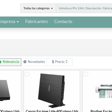
Todas las categorías
Empresa
Fabricantes
Contacto
Relevancia
Novedades
Precio
00 plano Usb
Canon Escáner Lide 400 plano Usb
Brother Escá