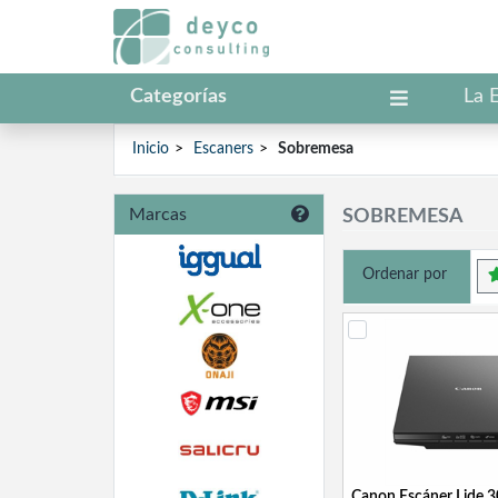
Categorías
La 
Inicio
Escaners
Sobremesa
Marcas
SOBREMESA
Ordenar por
Canon Escáner Lide 3