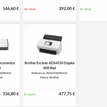
546,60 €
392,00 €
Sin stock
En stock
Documentos
Brother Escáner ADS4550 Dúplex
0
Wifi Red
1800WUN1
Referencia: ADS4550WUN1
her
Marca: Brother
336,80 €
477,75 €
En stock