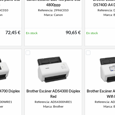
p
4800ppp
DS740D A4 D
95C010
Referencia: 2996C010
Referencia:
on
Marca: Canon
Marca: 
72,45 €
90,65 €
En stock
En stock
S4700 Dúplex
Brother Escáner ADS4300 Dúplex
Brother Escáner
Red
Wifi
4700WRE1
Referencia: ADS4300NRE1
Referencia: 
her
Marca: Brother
Marca: 