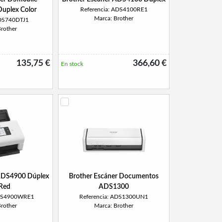
uplex Color
Referencia: ADS4100RE1
Marca: Brother
 DS740DTJ1
Brother
135,75 €
366,60 €
En stock
 ADS4900 Dúplex
Brother Escáner Documentos
 Red
ADS1300
ADS4900WRE1
Referencia: ADS1300UN1
Brother
Marca: Brother