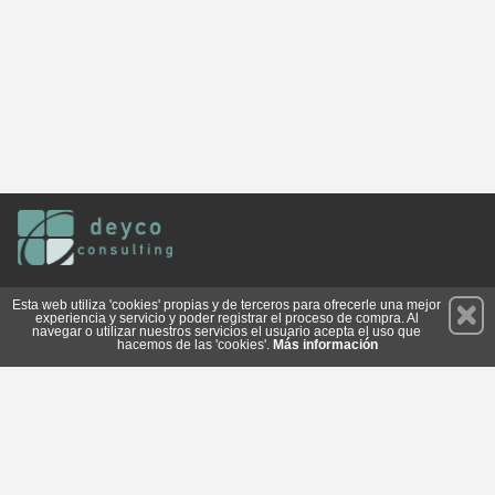
Permanece atento a nuestras novedades y promociones
Esta web utiliza 'cookies' propias y de terceros para ofrecerle una mejor
experiencia y servicio y poder registrar el proceso de compra. Al
Suscríbete
navegar o utilizar nuestros servicios el usuario acepta el uso que
hacemos de las 'cookies'.
Más información
Conócenos
Privacidad
Cómo llegar
Condiciones de Uso
Cookies