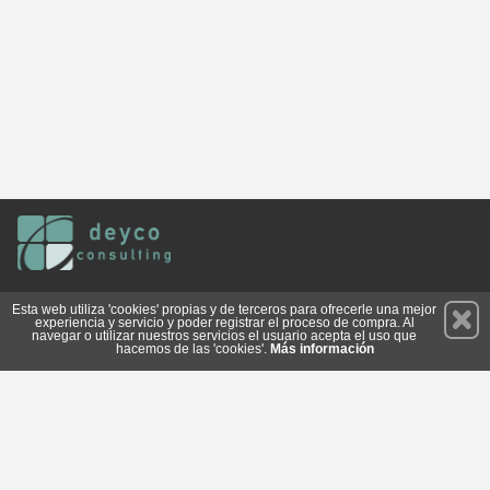
Permanece atento a nuestras novedades y promociones
Esta web utiliza 'cookies' propias y de terceros para ofrecerle una mejor
experiencia y servicio y poder registrar el proceso de compra. Al
Suscríbete
navegar o utilizar nuestros servicios el usuario acepta el uso que
hacemos de las 'cookies'.
Más información
Conócenos
Privacidad
Cómo llegar
Condiciones de Uso